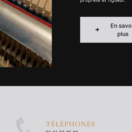
propreté et rigueur.
En savo
plus
TÉLÉPHONES