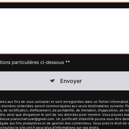
tions particulières ci-dessous **
Envoyer
 aux fins de vous contacter et sont enregistrées dans un fichier informatisé. 
Les données collectées seront communiquées aux seuls destinataires suivants: 
de rectification, d’effacement, de portabilité, de limitation, d’opposition, de r
rôle, ainsi que d’organiser le sort de vos données post-mortem. Vous pouvez exer
dresse pianochartuzet@gmail.com. Un justificatif d'identité pourra vous être 
égale aux fins probatoires et de gestion des contentieux. Vous avez le droit de 
Consultez le site cnil.fr pour plus d’informations sur vos droits.