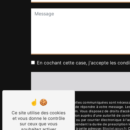
En cochant cette case, j'accepte les condi
** Les données personnelles communiquées sont nécessaires
traitants dans le seul but de répondre à votre message. 
pianochartuzet@gmail.com. Vous disposez de droits d’accès, 
Ce site utilise des cookies
d’introduire une réclamation auprès d’une autorité de cont
et vous donne le contrôle
Bocages, 76480 Roumare ou par courrier électronique à l'a
sur ceux que vous
de prise de contact puis pendant la durée de prescription l
souhaitez activer
téléphonique, disponible à cette adresse:
Bloctel.gouv.fr
. 