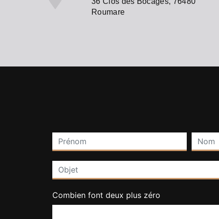
36 Clos des Bocages, 76480
Roumare
Combien font deux plus zéro